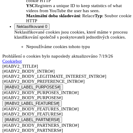
cookie HTTP
YSC
Registers a unique ID to keep statistics of what
videos from YouTube the user has seen.
Maximální doba skladování
: Relace
Typ
: Soubor cookie
HTTP
Neklasifikované
0
Neklasifikované cookies jsou cookies, které máme v procesu
klasifikování společně s poskytovateli jednotlivých cookies.
Nepoužíváme cookies tohoto typu
Prohlášení o cookies bylo naposledy aktualizováno 7/19/26
Cookiebot
[#IABV2_TITLE#]
[#IABV2_BODY_INTRO#]
[#IABV2_BODY_LEGITIMATE_INTEREST_INTRO#]
[#IABV2_BODY_PREFERENCE_INTRO#]
[#IABV2_LABEL_PURPOSES#]
[#IABV2_BODY_PURPOSES_INTRO#]
[#IABV2_BODY_PURPOSES#]
[#IABV2_LABEL_FEATURES#]
[#IABV2_BODY_FEATURES_INTRO#]
[#IABV2_BODY_FEATURES#]
[#IABV2_LABEL_PARTNERS#]
[#IABV2_BODY_PARTNERS_INTRO#]
[#IABV2_BODY_PARTNERS#]