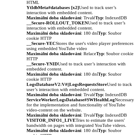
HTML
YtIdbMeta#databases [x2]
Used to track user’s
interaction with embedded content.
Maximální doba skladování
: Trvalé
Typ
: IndexedDB
__Secure-ROLLOUT_TOKEN
Used to track user’s
interaction with embedded content.
Maximální doba skladování
: 180 dní
Typ
: Soubor
cookie HTTP
__Secure-YEC
Stores the user's video player preferences
using embedded YouTube video
Maximální doba skladování
: Relace
Typ
: Soubor cookie
HTTP
__Secure-YNID
Used to track user’s interaction with
embedded content.
Maximální doba skladování
: 180 dní
Typ
: Soubor
cookie HTTP
LogsDatabaseV2:V#||LogsRequestsStore
Used to track
user’s interaction with embedded content.
Maximální doba skladování
: Trvalé
Typ
: IndexedDB
ServiceWorkerLogsDatabase#SWHealthLog
Necessary
for the implementation and functionality of YouTube
video-content on the website.
Maximální doba skladování
: Trvalé
Typ
: IndexedDB
VISITOR_INFO1_LIVE
Tries to estimate the users'
bandwidth on pages with integrated YouTube videos.
Maximální doba skladování
: 180 dní
Typ
: Soubor