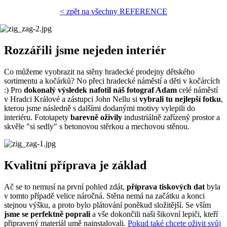
< zpět na všechny REFERENCE
Rozzářili jsme nejeden interiér
Co můžeme vyobrazit na stěny hradecké prodejny dětského
sortimentu a kočárků? No přeci hradecké náměstí a děti v kočárcích
:) Pro
dokonalý výsledek nafotil náš fotograf Adam
celé náměstí
v Hradci Králové a zástupci John Nellu si
vybrali tu nejlepší fotku
,
kterou jsme následně s dalšími dodanými motivy vylepili do
interiéru. Fototapety
barevně oživily
industriálně zařízený prostor a
skvěle "si sedly" s betonovou stěrkou a mechovou stěnou.
Kvalitní příprava je základ
Ač se to nemusí na první pohled zdát,
příprava tiskových dat
byla
v tomto případě velice náročná. Stěna nemá na začátku a konci
stejnou výšku, a proto bylo plátování poněkud složitější. Se vším
jsme se perfektně poprali
a vše dokončili naši šikovní lepiči, kteří
připravený materiál umě nainstalovali.
Pokud také chcete oživit svůj