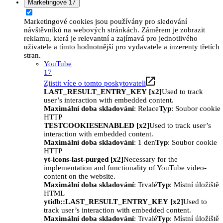
Marketingové
17
Marketingové cookies jsou používány pro sledování
návštěvníků na webových stránkách. Záměrem je zobrazit
reklamu, která je relevantní a zajímavá pro jednotlivého
uživatele a tímto hodnotnější pro vydavatele a inzerenty třetích
stran.
YouTube
17
Zjistit více o tomto poskytovateli
LAST_RESULT_ENTRY_KEY [x2]
Used to track
user’s interaction with embedded content.
Maximální doba skladování
: Relace
Typ
: Soubor cookie
HTTP
TESTCOOKIESENABLED [x2]
Used to track user’s
interaction with embedded content.
Maximální doba skladování
: 1 den
Typ
: Soubor cookie
HTTP
yt-icons-last-purged [x2]
Necessary for the
implementation and functionality of YouTube video-
content on the website.
Maximální doba skladování
: Trvalé
Typ
: Místní úložiště
HTML
ytidb::LAST_RESULT_ENTRY_KEY [x2]
Used to
track user’s interaction with embedded content.
Maximální doba skladování
: Trvalé
Typ
: Místní úložiště