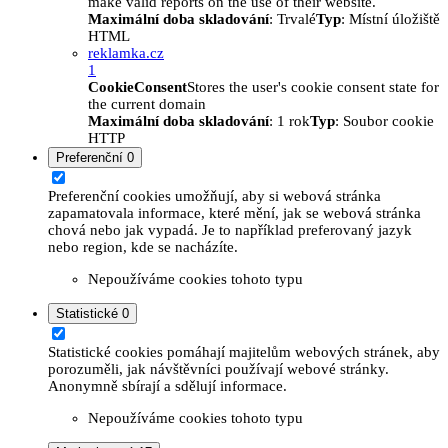
make valid reports on the use of their website.
Maximální doba skladování
: Trvalé
Typ
: Místní úložiště
HTML
reklamka.cz
1
CookieConsent
Stores the user's cookie consent state for
the current domain
Maximální doba skladování
: 1 rok
Typ
: Soubor cookie
HTTP
Preferenční
0
Preferenční cookies umožňují, aby si webová stránka
zapamatovala informace, které mění, jak se webová stránka
chová nebo jak vypadá. Je to například preferovaný jazyk
nebo region, kde se nacházíte.
Nepoužíváme cookies tohoto typu
Statistické
0
Statistické cookies pomáhají majitelům webových stránek, aby
porozuměli, jak návštěvníci používají webové stránky.
Anonymně sbírají a sdělují informace.
Nepoužíváme cookies tohoto typu