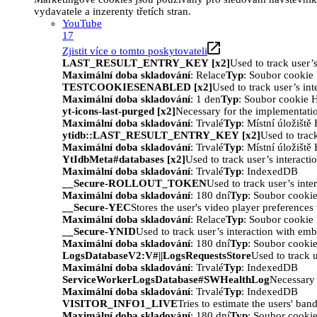
vydavatele a inzerenty třetích stran.
YouTube
17
Zjistit více o tomto poskytovateli
LAST_RESULT_ENTRY_KEY [x2]
Used to track user’
Maximální doba skladování
: Relace
Typ
: Soubor cooki
TESTCOOKIESENABLED [x2]
Used to track user’s in
Maximální doba skladování
: 1 den
Typ
: Soubor cookie
yt-icons-last-purged [x2]
Necessary for the implementatio
Maximální doba skladování
: Trvalé
Typ
: Místní úložišt
ytidb::LAST_RESULT_ENTRY_KEY [x2]
Used to trac
Maximální doba skladování
: Trvalé
Typ
: Místní úložišt
YtIdbMeta#databases [x2]
Used to track user’s interact
Maximální doba skladování
: Trvalé
Typ
: IndexedDB
__Secure-ROLLOUT_TOKEN
Used to track user’s int
Maximální doba skladování
: 180 dní
Typ
: Soubor cooki
__Secure-YEC
Stores the user's video player preferenc
Maximální doba skladování
: Relace
Typ
: Soubor cooki
__Secure-YNID
Used to track user’s interaction with em
Maximální doba skladování
: 180 dní
Typ
: Soubor cooki
LogsDatabaseV2:V#||LogsRequestsStore
Used to track 
Maximální doba skladování
: Trvalé
Typ
: IndexedDB
ServiceWorkerLogsDatabase#SWHealthLog
Necessary 
Maximální doba skladování
: Trvalé
Typ
: IndexedDB
VISITOR_INFO1_LIVE
Tries to estimate the users' ba
Maximální doba skladování
: 180 dní
Typ
: Soubor cooki