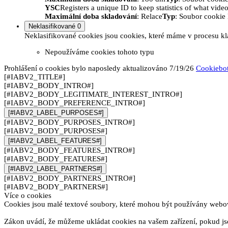
YSC
Registers a unique ID to keep statistics of what vid
Maximální doba skladování
: Relace
Typ
: Soubor cooki
Neklasifikované
0
Neklasifikované cookies jsou cookies, které máme v procesu kla
Nepoužíváme cookies tohoto typu
Prohlášení o cookies bylo naposledy aktualizováno 7/19/26
Cookiebo
[#IABV2_TITLE#]
[#IABV2_BODY_INTRO#]
[#IABV2_BODY_LEGITIMATE_INTEREST_INTRO#]
[#IABV2_BODY_PREFERENCE_INTRO#]
[#IABV2_LABEL_PURPOSES#]
[#IABV2_BODY_PURPOSES_INTRO#]
[#IABV2_BODY_PURPOSES#]
[#IABV2_LABEL_FEATURES#]
[#IABV2_BODY_FEATURES_INTRO#]
[#IABV2_BODY_FEATURES#]
[#IABV2_LABEL_PARTNERS#]
[#IABV2_BODY_PARTNERS_INTRO#]
[#IABV2_BODY_PARTNERS#]
Více o cookies
Cookies jsou malé textové soubory, které mohou být používány webový
Zákon uvádí, že můžeme ukládat cookies na vašem zařízení, pokud jso