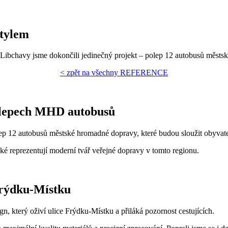
stylem
Libchavy jsme dokončili jedinečný projekt – polep 12 autobusů městs
< zpět na všechny REFERENCE
olepech MHD autobusů
lep 12 autobusů městské hromadné dopravy, které budou sloužit obyva
také reprezentují moderní tvář veřejné dopravy v tomto regionu.
Frýdku-Místku
n, který oživí ulice Frýdku-Místku a přiláká pozornost cestujících.