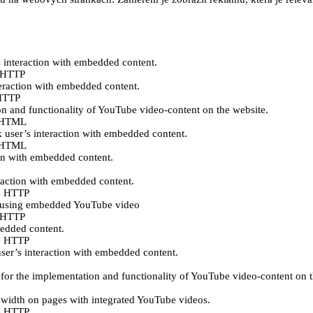
s interaction with embedded content.
e HTTP
teraction with embedded content.
 HTTP
n and functionality of YouTube video-content on the website.
ě HTML
k user’s interaction with embedded content.
ě HTML
ion with embedded content.
eraction with embedded content.
e HTTP
es using embedded YouTube video
e HTTP
bedded content.
e HTTP
user’s interaction with embedded content.
for the implementation and functionality of YouTube video-content on t
ndwidth on pages with integrated YouTube videos.
e HTTP