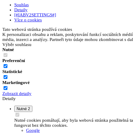
Souhlas
Detaily
[#IABV2SETTINGS#]
Více o cookies
Tato webová stránka používá cookies
K personalizaci obsahu a reklam, poskytování funkcí sociálních médií
média, inzerci a analýzy. Partneři tyto údaje mohou zkombinovat s dalš
Výběr souhlasu
Nutné
Preferenční
Statistické
Marketingové
Zobrazit detaily
Detaily
Nutné
2
Nutné cookies pomáhají, aby byla webová stránka použitelná t
fungovat bez těchto cookies.
Google