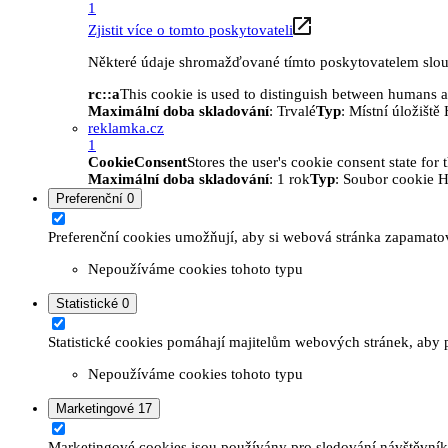
1
Zjistit více o tomto poskytovateli
Některé údaje shromažďované tímto poskytovatelem slouží
rc::a
This cookie is used to distinguish between humans and
Maximální doba skladování
: Trvalé
Typ
: Místní úložišt
reklamka.cz
1
CookieConsent
Stores the user's cookie consent state for
Maximální doba skladování
: 1 rok
Typ
: Soubor cookie 
Preferenční
0
Preferenční cookies umožňují, aby si webová stránka zapamatov
Nepoužíváme cookies tohoto typu
Statistické
0
Statistické cookies pomáhají majitelům webových stránek, aby p
Nepoužíváme cookies tohoto typu
Marketingové
17
Marketingové cookies jsou používány pro sledování návštěvníků 