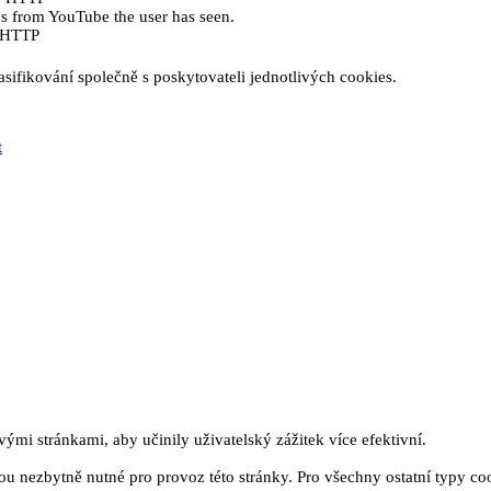
eos from YouTube the user has seen.
e HTTP
sifikování společně s poskytovateli jednotlivých cookies.
t
mi stránkami, aby učinily uživatelský zážitek více efektivní.
u nezbytně nutné pro provoz této stránky. Pro všechny ostatní typy co